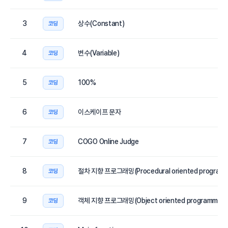
3
상수(Constant)
코딩
4
변수(Variable)
코딩
5
100%
코딩
6
이스케이프 문자
코딩
7
COGO Online Judge
코딩
8
절차 지향 프로그래밍(Procedural oriented programm
코딩
9
객체 지향 프로그래밍(Object oriented programming
코딩