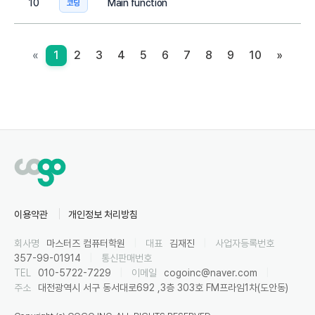
10
Main function
코딩
«
1
2
3
4
5
6
7
8
9
10
»
이용약관
개인정보 처리방침
회사명
마스터즈 컴퓨터학원
|
대표
김재진
|
사업자등록번호
357-99-01914
|
통신판매번호
TEL
010-5722-7229
|
이메일
cogoinc@naver.com
|
주소
대전광역시 서구 동서대로692 ,3층 303호 FM프라임1차(도안동)