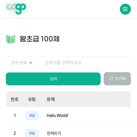
crossorigin="anonymous">
왕초급 100제
검색
검색
분류
초기화
검색
번호
유형
문제
1
Hello World!
코딩
2
전처리기
코딩