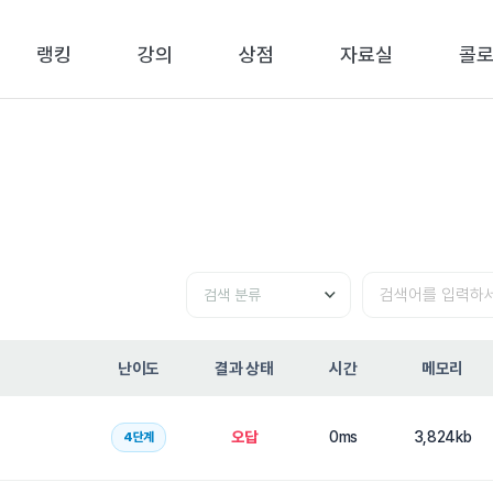
랭킹
강의
상점
자료실
콜
검색
검색
분류
난이도
결과 상태
시간
메모리
오답
0ms
3,824kb
4단계