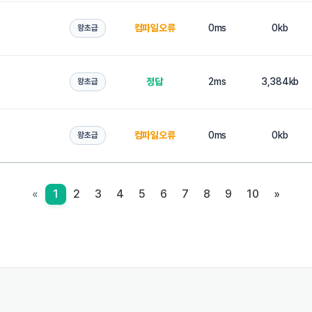
컴파일오류
0ms
0kb
왕초급
정답
2ms
3,384kb
왕초급
컴파일오류
0ms
0kb
왕초급
«
1
2
3
4
5
6
7
8
9
10
»