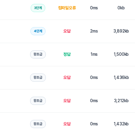
컴파일오류
0ms
0kb
3단계
오답
2ms
3,892kb
4단계
정답
1ms
1,500kb
왕초급
오답
0ms
1,436kb
왕초급
오답
0ms
3,212kb
왕초급
오답
0ms
1,432kb
왕초급