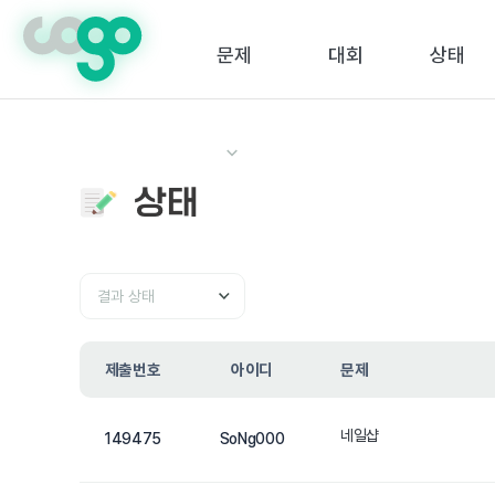
crossorigin="anonymous">
문제
대회
상태
상태
결과
상태
제출번호
아이디
문제
네일샵
149475
SoNg000