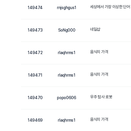
세상에서 가장 이상한 단어
149474
rnjsghgus1
네일샵
149473
SoNg000
음식의 가격
149472
rlaqhrms1
음식의 가격
149471
rlaqhrms1
우주 탐사 로봇
149470
popo0606
음식의 가격
149469
rlaqhrms1