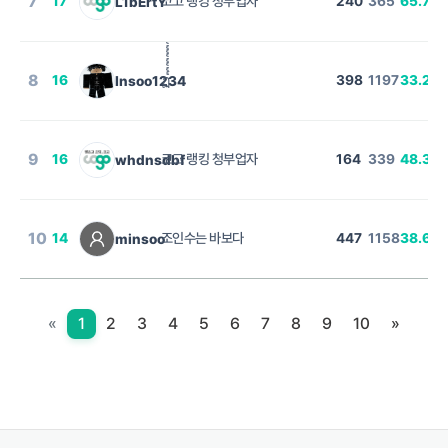
7
17
코고 랭킹 청부업자
240
365
65.75
L1bErtY
%
8
16
ฏ๎๎๎๎๎๎๎๎๎๎๎๎๎๎๎๎๎๎๎๎๎๎๎๎๎๎๎๎๎๎๎๎๎๎๎๎๎๎๎๎๎๎๎๎๎๎๎๎๎
398
1197
33.25
Insoo1234
9
16
코고 랭킹 청부업자
164
339
48.38
whdnsdbf
10
14
조인수는 바보다
447
1158
38.6
minsoo
%
«
1
2
3
4
5
6
7
8
9
10
»