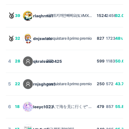
🥈
39
씨프트키까안빠쪄요(tLVMXMZLrKDKSqKwUDY)
1524
2456
62.05
rlaqhrms1
🥉
32
conquistare il primo premio
827
1723
48
dnjswlals
%
4
28
없음
599
1183
50.63
qkralswo0425
5
22
conquistare il primo premio
250
572
43.71
rnjsghgus1
%
6
18
"二人で海を見に行くぞ" ✝승천✝
479
857
55.89
leeyc1023