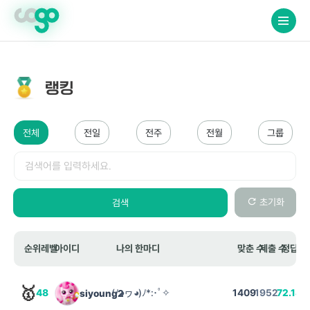
crossorigin="anonymous">
랭킹
전체
전일
전주
전월
그룹
검색
초기화
검색
순위
레벨
아이디
나의 한마디
맞춘 수
제출 수
정답 비
🥇
48
(ﾉ◕ヮ◕)ﾉ*:･ﾟ✧
1409
1952
72.18
siyoung2
%