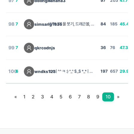
97
7
3
97
203
47.78
ddongnanana3
%
98
7
바구니의 물 붓기, 드래곤볼, 인기 수업, 10진수 -> 2진수, 실수의 나누기
84
185
45.41
simsang1835
%
99
7
-
36
76
47.37
qkrcodnjs
%
100
6
ㅎㅎ | ^^ ㅋ :) ^_^ $_$ *_* | ㅎㅎ
197
657
29.98
wndks123
«
1
2
3
4
5
6
7
8
9
10
»