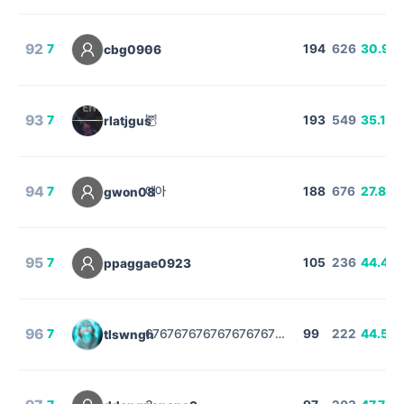
92
7
-
194
626
30.99
cbg0906
93
7
🦉
193
549
35.15
rlatjgus
%
94
7
예아
188
676
27.81
gwon08
%
95
7
-
105
236
44.49
ppaggae0923
96
7
67676767676767676767676767676767676767676767676767
99
222
44.59
tlswngh