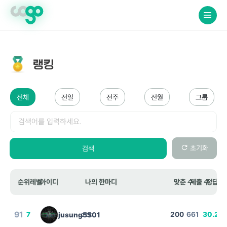
crossorigin="anonymous">
랭킹
전체
전일
전주
전월
그룹
검색
초기화
검색
순위
레벨
아이디
나의 한마디
맞춘 수
제출 수
정답 비
91
7
zzz
200
661
30.26
jusung5501