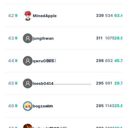
42
9
.
339
534
63.48
MinedApple
43
9
-
311
1075
28.93
jungihwan
44
9
한마디
298
652
45.71
qwru0905
%
45
9
..................................................
295
991
29.77
leesb0414
%
46
9
skrr
295
1143
25.81
bogzawon
%