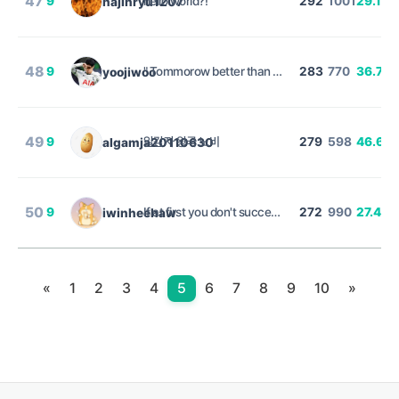
47
9
hello world?!
292
1001
29.17
hajinryu1207
%
48
9
" Tommorow better than today "
283
770
36.75
yoojiwoo
%
49
9
알감자 왕국 노비
279
598
46.66
algamja20110630
50
9
If at first you don't succeed, try, try again ?
272
990
27.47
iwinheehaw
%
«
1
2
3
4
5
6
7
8
9
10
»