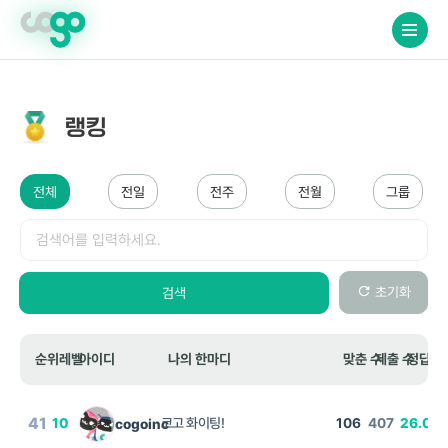
crossorigin="anonymous">
랭킹
전체
전일
전주
전월
그룹
검색
초기화
검색
순위
레벨
아이디
나의 한마디
맞춘 수
제출 수
정답 비
41
10
코고 화이팅!
106
407
26.04
cogoinc