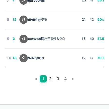
7
7
-
23
41
56.1
qkrcodnjs
%
8
12
(공백)
21
42
50
dlvlfflq
%
9
2
하고싶은말이 없어요
15
40
37.5
nmw1356
%
10
13
'ㅡ'
12
17
70.59
SoNg000
«
1
2
3
4
»