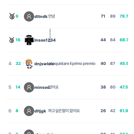
🥈
9
안녕
71
89
79.78
dltndk
%
🥉
16
ฏ๎๎๎๎๎๎๎๎๎๎๎๎๎๎๎๎๎๎๎๎๎๎๎๎๎๎๎๎๎๎๎๎๎๎๎๎๎๎๎๎๎๎๎๎๎๎๎๎๎
44
64
68.75
Insoo1234
%
4
32
conquistare il primo premio
40
87
45.98
dnjswlals
5
14
없어요
38
80
47.5
minsoo
%
6
8
하고싶은말이 없어요
26
42
61.9
dltjgk
%