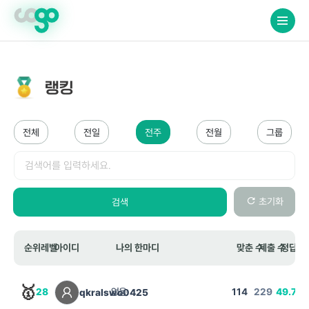
crossorigin="anonymous">
랭킹
전체
전일
전주
전월
그룹
검색
초기화
검색
순위
레벨
아이디
나의 한마디
맞춘 수
제출 수
정답 비
🥇
28
없음
114
229
49.78
qkralswo0425
%