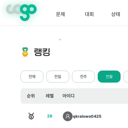
crossorigin="anonymous">
문제
대회
상태
랭킹
전체
전일
전주
전월
순위
레벨
아이디
🥇
28
qkralswo0425