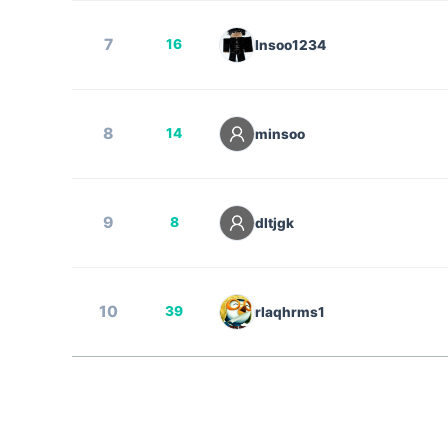
7
16
Insoo1234
8
14
minsoo
9
8
dltjgk
10
39
rlaqhrms1