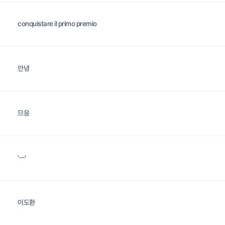
conquistare il primo premio
안녕
므응
'ㅡ'
이도환