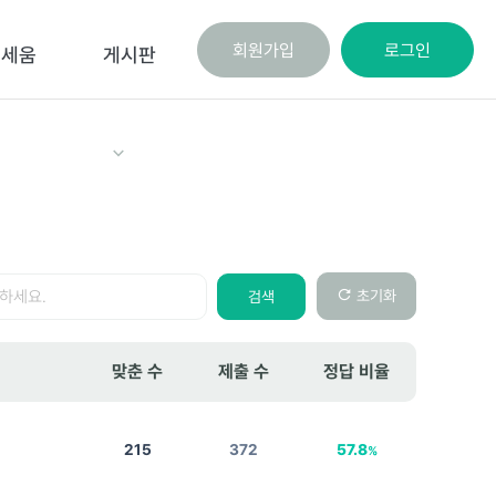
회원가입
로그인
로세움
게시판
초기화
검색
맞춘 수
제출 수
정답 비율
215
372
57.8
%