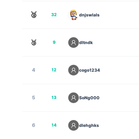
🥈
32
dnjswlals
🥉
9
dltndk
4
12
cogo1234
5
13
SoNg000
6
14
dlehghks