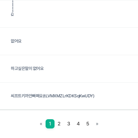
ฏ๎๎๎๎๎๎๎๎๎๎๎๎๎๎๎๎๎๎๎๎๎๎๎๎๎๎๎๎๎๎๎๎๎๎๎๎๎๎๎๎๎๎๎๎๎๎๎๎๎
없어요
하고싶은말이 없어요
씨프트키까안빠쪄요(tLVMXMZLrKDKSqKwUDY)
«
1
2
3
4
5
»