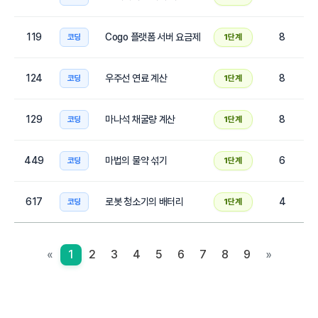
119
Cogo 플랫폼 서버 요금제
8
코딩
1단계
124
우주선 연료 계산
8
코딩
1단계
129
마나석 채굴량 계산
8
코딩
1단계
449
마법의 물약 섞기
6
코딩
1단계
617
로봇 청소기의 배터리
4
코딩
1단계
«
1
2
3
4
5
6
7
8
9
»