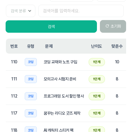
검색
검색
분류
초기화
검색
번호
유형
문제
난이도
맞춘수
110
코딩 교재와 노트 구입
10
코딩
1단계
111
모의고사 시험지 준비
8
코딩
1단계
112
프로그래밍 도서 할인 행사
8
코딩
1단계
117
꿈꾸는 라디오 굿즈 제작
8
코딩
1단계
118
AI 캐릭터 스티커 팩
8
코딩
1단계