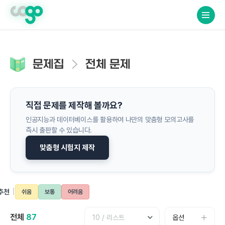
crossorigin="anonymous">
문제집
전체 문제
직접 문제를 제작해 볼까요?
인공지능과 데이터베이스를 활용하여 나만의 맞춤형 모의고사를
즉시 출판할 수 있습니다.
맞춤형 시험지 제작
 추천
|
쉬움
보통
어려움
게시물수
/ 리스트
전체
87
옵션